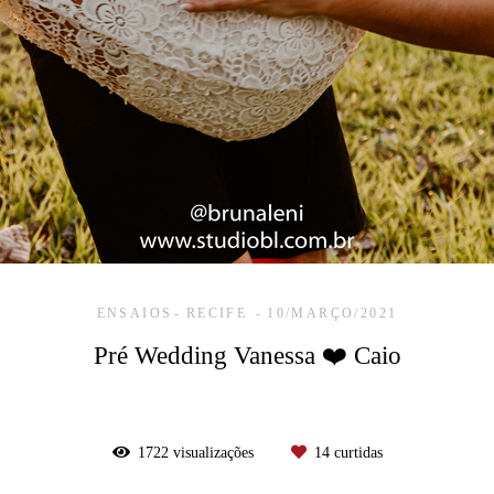
ENSAIOS
RECIFE
10/MARÇO/2021
Pré Wedding Vanessa ❤️ Caio
1722
visualizações
14
curtidas