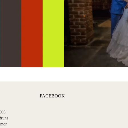
FACEBOOK
005,
Bruna
amor