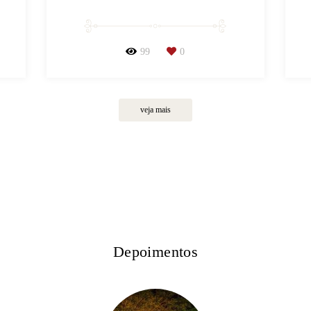
99
0
veja mais
Depoimentos