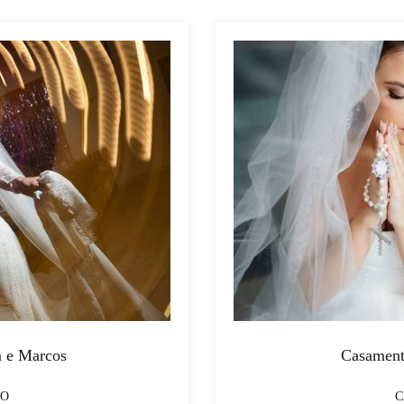
 e Marcos
Casament
TO
C