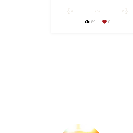
89
0
ras