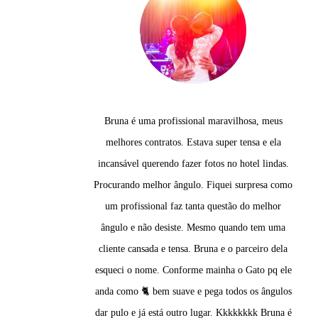
o,
to
Bruna é uma profissional maravilhosa, meus
A
melhores contratos. Estava super tensa e ela
o
incansável querendo fazer fotos no hotel lindas.
 e
Procurando melhor ângulo. Fiquei surpresa como
um profissional faz tanta questão do melhor
ângulo e não desiste. Mesmo quando tem uma
ta
cliente cansada e tensa. Bruna e o parceiro dela
esqueci o nome. Conforme mainha o Gato pq ele
s
anda como 🐈 bem suave e pega todos os ângulos
da
dar pulo e já está outro lugar. Kkkkkkkk Bruna é